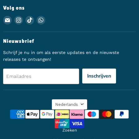
Volg ons
Email Animerch
Vind ons op Instagram
Vind ons op TikTok
Vind ons op WhatsApp
Nieuwsbrief
Schrijf je nu in om als eerste updates en de nieuwste
releases te ontvangen!
Inschrijven
Emailadres
Taal
Nederlands
Zoeken