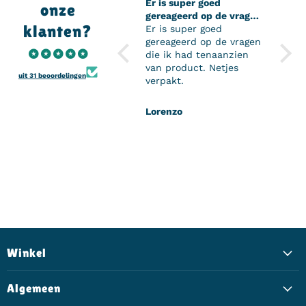
Er is super goed
Super
onze
gereageerd op de vragen
Super
klanten?
die ik had tenaanzien
Er is super goed
perso
van product
gereageerd op de vragen
en de
die ik had tenaanzien
mijn 
van product. Netjes
komen
uit 31 beoordelingen
verpakt.
het z
mijn 
kan z
Lorenzo
H.D
Onwi
Winkel
Algemeen