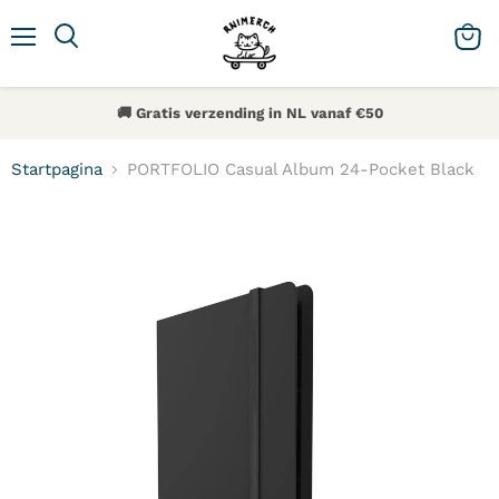
Menu
Zoeken
Winke
🚚 Gratis verzending in NL vanaf €50
Startpagina
PORTFOLIO Casual Album 24-Pocket Black