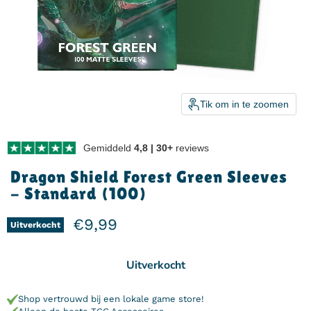
Tik om in te zoomen
Gemiddeld
4,8 | 30+
reviews
Dragon Shield Forest Green Sleeves
- Standard (100)
Huidige prijs
€9,99
Uitverkocht
Uitverkocht
Shop vertrouwd bij een lokale game store!