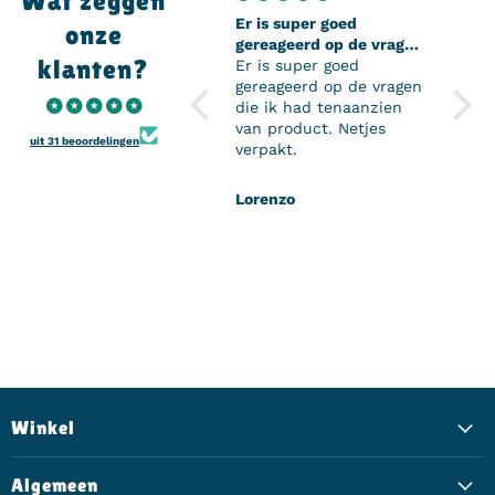
Wat zeggen
Er is super goed
Super
onze
gereageerd op de vragen
Super
klanten?
die ik had tenaanzien
Er is super goed
perso
van product
gereageerd op de vragen
en de
die ik had tenaanzien
mijn 
van product. Netjes
komen
uit 31 beoordelingen
verpakt.
het z
mijn 
kan z
Lorenzo
H.D
Onwi
Winkel
Algemeen