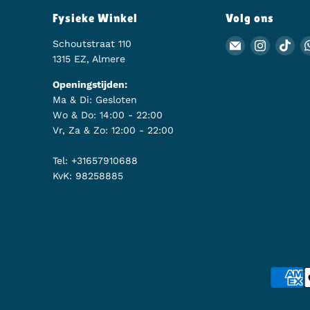
Fysieke Winkel
Volg ons
Schoutstraat 110
Email Animer
Vind on
Vin
1315 EZ, Almere
Openingstijden:
Ma & Di: Gesloten
Wo & Do: 14:00 - 22:00
Vr, Za & Zo: 12:00 - 22:00
Tel: +31657910688
KvK: 98258885