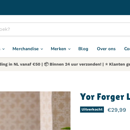
s
Merchandise
Merken
Blog
Over ons
Co
ding in NL vanaf €50 | 📦 Binnen 24 uur verzonden! | ⭐️ Klanten g
Yor Forger 
Huidige 
€29,99
Uitverkocht