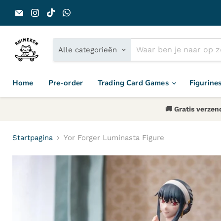
Email Animerch
Vind ons op Instagram
Vind ons op TikTok
Vind ons op WhatsApp
Alle categorieën
Home
Pre-order
Trading Card Games
Figurine
🚚 Gratis verzen
Startpagina
Yor Forger Luminasta Figure