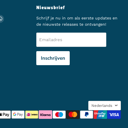
Nieuwsbrief
ch
s op Instagram
d ons op TikTok
Vind ons op WhatsApp
Schrijf je nu in om als eerste updates en
de nieuwste releases te ontvangen!
Emailadres
Inschrijven
Taal
Nederlands