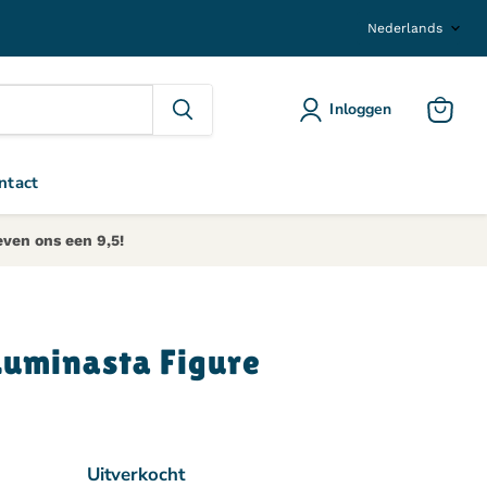
Taal
Nederlands
Inloggen
Winkel
ntact
even ons een 9,5!
Luminasta Figure
prijs
Uitverkocht