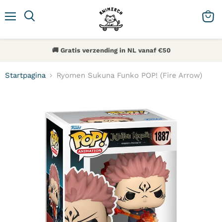
Menu
Zoeken
Winke
🚚 Gratis verzending in NL vanaf €50
Startpagina
Ryomen Sukuna Funko POP! (Fire Arrow)