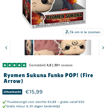
Tik om in te zoomen
Gemiddeld
4,8 | 30+
reviews
Ryomen Sukuna Funko POP! (Fire
Arrow)
Huidige prijs
€15,99
Uitverkocht
Thuisbezorgd voor slechts €4,99 – gratis vanaf €50
Gratis retour & 30 dagen bedenktijd