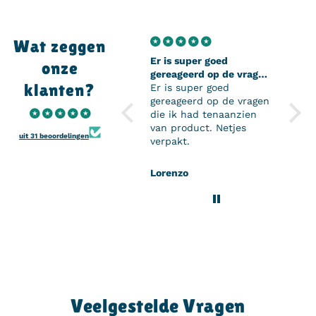
Wat zeggen
Er is super goed
Super
onze
gereageerd op de vragen
Super
klanten?
die ik had tenaanzien
Er is super goed
perso
van product
gereageerd op de vragen
en de
die ik had tenaanzien
mijn 
van product. Netjes
komen
uit 31 beoordelingen
verpakt.
het z
mijn 
kan z
Lorenzo
H.D
Onwi
Veelgestelde Vragen