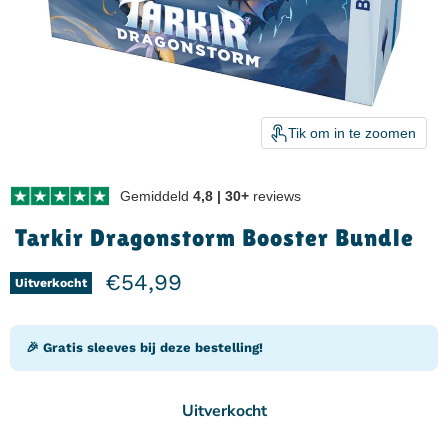
Tik om in te zoomen
Gemiddeld
4,8 | 30+
reviews
Tarkir Dragonstorm Booster Bundle
Huidige prijs
€54,99
Uitverkocht
🎉 Gratis sleeves bij deze bestelling!
Uitverkocht