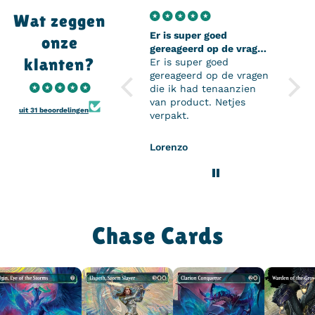
Wat zeggen
Er is super goed
Super
onze
gereageerd op de vragen
Super
klanten?
die ik had tenaanzien
Er is super goed
perso
van product
gereageerd op de vragen
en de
die ik had tenaanzien
mijn 
van product. Netjes
komen
uit 31 beoordelingen
verpakt.
het z
mijn 
kan z
Lorenzo
H.D
Onwi
Chase Cards