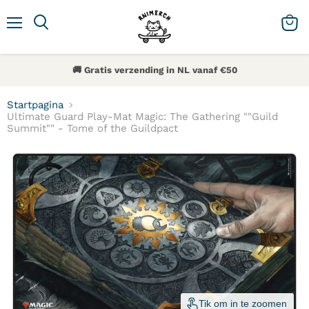
Menu
Zoeken
Winke
🚚 Gratis verzending in NL vanaf €50
Startpagina
Ultimate Guard Play-Mat Magic: The Gathering ""Guild
Summit"" - Tome of the Guildpact
Tik om in te zoomen