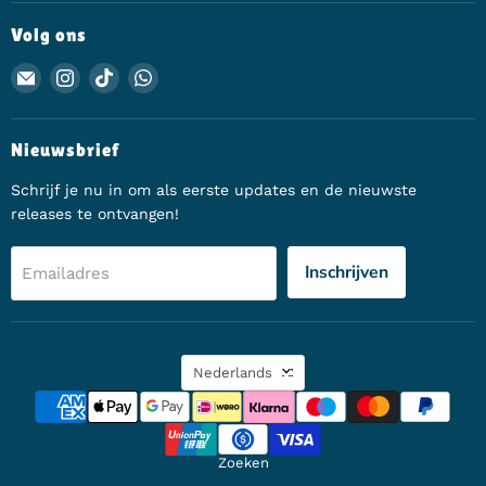
Volg ons
Email Animerch
Vind ons op Instagram
Vind ons op TikTok
Vind ons op WhatsApp
Nieuwsbrief
Schrijf je nu in om als eerste updates en de nieuwste
releases te ontvangen!
Inschrijven
Emailadres
Taal
Nederlands
Zoeken