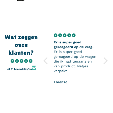
Wat zeggen
Er is super goed
Super
onze
gereageerd op de vragen
Super
klanten?
die ik had tenaanzien
Er is super goed
perso
van product
gereageerd op de vragen
en de
die ik had tenaanzien
mijn 
van product. Netjes
komen
uit 31 beoordelingen
verpakt.
het z
mijn 
kan z
Lorenzo
H.D
Onwi